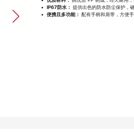
优质材料：
由优质 PP 制成，经久耐用，
IP67防水：
提供出色的防水防尘保护，
便携且多功能：
配有手柄和肩带，方便手