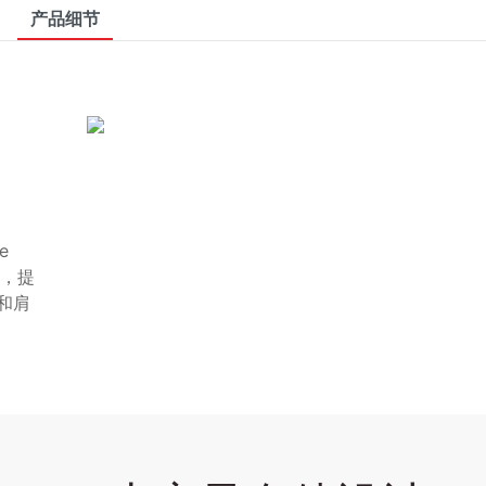
产品细节
e
成，提
和肩