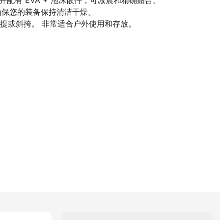
并配有 EVA + 泡沫嵌件，可减震和精确贴合。
确保您的装备保持清洁干燥。
提或斜挎。 非常适合户外使用和存放。