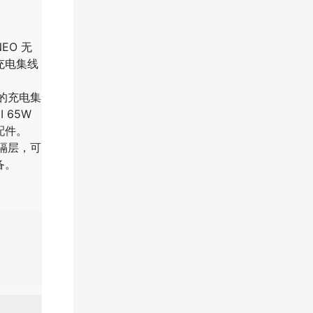
EO 无
装充电集线
的充电集
 65W
配件。
隔层，可
备。