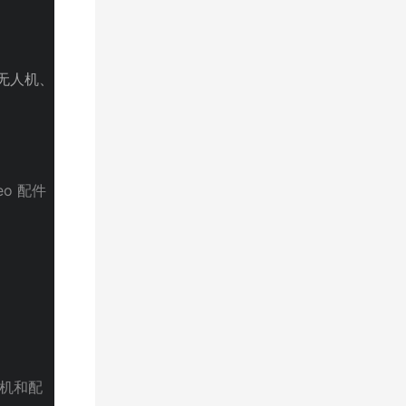
 无人机、
eo 配件
机和配