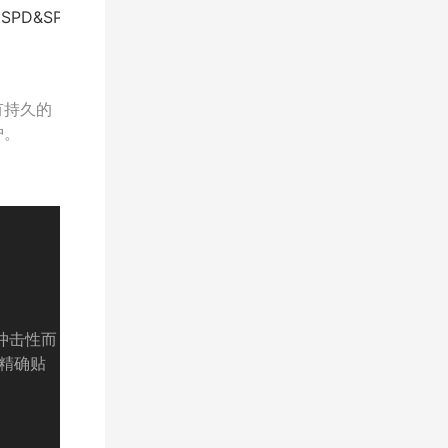
有持久的
护。
冲击性而
和精确贴