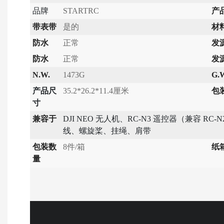
品牌
STARTRC
产
带表带
是的
材
防水
正常
发
防水
正常
发
N.W.
1473G
G.
产品尺
35.2*26.2*11.4厘米
包
寸
兼容于
DJI NEO 无人机、RC-N3 遥控器（兼容 R
线、螺旋桨、挂绳、肩带
包装数
8件/箱
纸
量