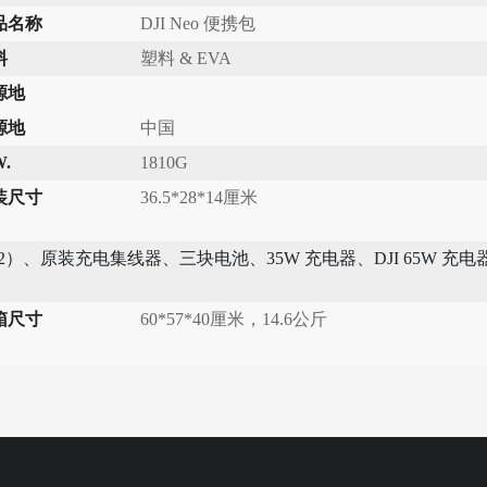
品名称
DJI Neo 便携包
料
塑料 & EVA
源地
源地
中国
W.
1810G
装尺寸
36.5*28*14厘米
C-N2）、原装充电集线器、三块电池、35W 充电器、DJI 65W 充
箱尺寸
60*57*40厘米，14.6公斤