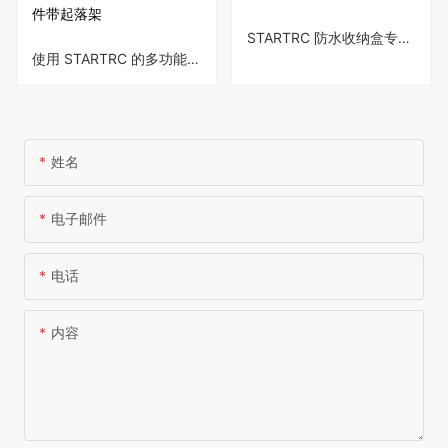
的贴合而不会损坏无人机。
件带起落架
凭借轻巧、紧凑的设计和简
STARTRC 防水收纳盒专为
单的夹式机构，易于安装和
使用 STARTRC 的多功能水
DJI Mini 4 Pro 设计，为您
拆卸，使其成为旅行和存储
上起落架升级您的 DJI Mini
的无人机及其配件提供卓越
的必备品。
3 PRO。 这款轻型套件提
的保护和整理。 这款储物
供浮力和升高的着陆姿态，
箱有鲜艳的橙黑色和红黑色
将高度增加 50 毫米，以保
可供选择，可确保您的设备
姓名
护您的无人机免受地面污垢
安全并为任何冒险做好准
的影响。 它易于安装和拆
备。
卸，可确保更好的相机和万
电子邮件
向节安全性，同时与无人机
的设计无缝集成。
电话
内容