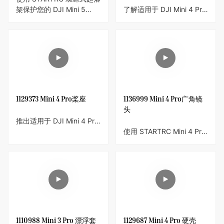
架保护您的 DJI Mini 5
了解适用于 DJI Mini 4 Pro
Pro。这款起落架可增加 20
和 DJI Avata 2 的
毫米高度，并集成螺旋桨支
STARTRC 二合一无人机保
架。轻巧的 40 克 ABS 材
护套。 这款宽敞、耐用的
质设计，可在起飞和降落时
保护套旨在在旅行和户外探
保护云台、传感器和机身。
险期间保护您的无人机和配
件。 观看视频，了解它如
何使所有物品整齐有序并安
全存放以方便运输。
1129373 Mini 4 Pro桨座
1136999 Mini 4 Pro广角镜
头
推出适用于 DJI Mini 4 Pro
的 STARTRC 螺旋桨支架，
使用 STARTRC Mini 4 Pro
专为完美匹配无人机而设
广角镜头解锁更广阔的世
计’机身并与云台盖完美配
界。 轻松扩展 DJI Mini 4
合。 该支架将螺旋桨牢固
Pro 的视野，拍摄令人惊叹
地固定到位，保护它们以及
的身临其境的照片。 该镜
传感器和辅助灯，确保安全
头重量轻、耐用且易于安
存储和运输。 它由耐用的
装，是您捕捉更多精彩瞬间
硅胶制成，具有可调节设置
的首选。
的灵活性和强度，提供牢固
1110988 Mini 3 Pro 漂浮套
1129687 Mini 4 Pro 硬壳