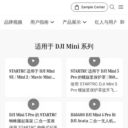
Sample Center
品牌视频
用户指南
产品展示
红人与用户视频
适用于 DJI Mini 系列
STARTRC 适用于 DJI Mini
STARTRC 适用于 DJI Mini 5
SE / Mini 2 / Mavic Mini 的
Pro 的螺旋桨保护罩 | 360°
可折叠加长起落架
安全保护器
使用 STARTRC DJI Mini 5
Pro 螺旋桨保护罩提升飞行
安全。半封闭式尼龙设计可
保护桨叶，防止意外碰撞人
员或墙壁。轻巧耐用，安装
简便。
DJI Mini 5 Pro 的 STARTRC
1146400 DJI Mini 4 Pro 和
蜘蛛腿起落架 |二合一桨座
DJI Avata 二合一无人机保
护盒 2
使用 STARTRC 蜘蛛式起落