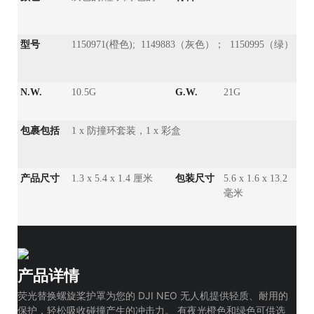
型号
1150971(橙色); 1149883（灰色）； 1150995（绿）
N.W.
10.5G
G.W.
21G
包裹包括
1 x 防撞环套装，1 x 彩盒
产品尺寸
1.3 x 5.4 x 1.4 厘米
包装尺寸
5.6 x 1.6 x 13.2
毫米
产品详情
荧光替换螺旋桨护罩为您的 DJI NEO 无人机提供轻质、耐用的
保护，轻松吸收碰撞产生的冲击力。 有夜光橙色和绿色可供选