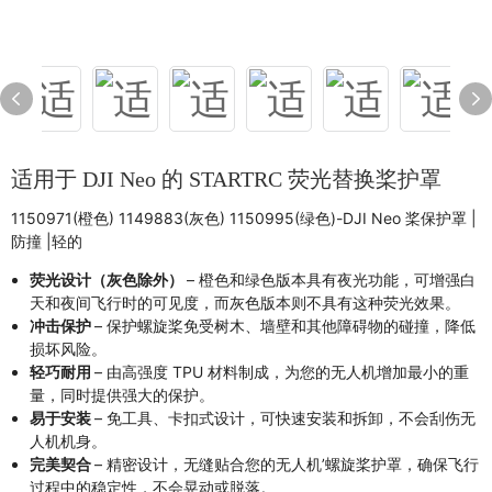
适用于 DJI Neo 的 STARTRC 荧光替换桨护罩
1150971(橙色) 1149883(灰色) 1150995(绿色)-DJI Neo 桨保护罩 |
防撞 |轻的
荧光设计（灰色除外）
– 橙色和绿色版本具有夜光功能，可增强白
天和夜间飞行时的可见度，而灰色版本则不具有这种荧光效果。
冲击保护
– 保护螺旋桨免受树木、墙壁和其他障碍物的碰撞，降低
损坏风险。
轻巧耐用
– 由高强度 TPU 材料制成，为您的无人机增加最小的重
量，同时提供强大的保护。
易于安装
– 免工具、卡扣式设计，可快速安装和拆卸，不会刮伤无
人机机身。
完美契合
– 精密设计，无缝贴合您的无人机’螺旋桨护罩，确保飞行
过程中的稳定性，不会晃动或脱落。