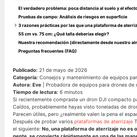
El verdadero problema: poca distancia al suelo y el efecto
Pruebas de campo: Análisis de riesgos en superficie
3 razones prácticas por las que una plataforma de aterriz
55 cm vs. 75 cm: ¿Qué talla deberías elegir?
1. Mayor precisión en el retorno al punto de origen (RTH)
Nuestra recomendación (directamente desde nuestro al
2. Protección del motor y del cardán
Preguntas frecuentes (FAQ)
3. Protección contra el calor en verano.
Publicado:
21 de mayo de 2026
Categoría:
Consejos y mantenimiento de equipos pa
Autora:
Eve
| Probadora de equipos para drones de
Tiempo de lectura:
6 minutos
Si recientemente compraste un dron DJI compacto par
Caídos, probablemente hayas visto toneladas de dro
Parecen útiles, pero ¿realmente valen la pena el esp
Después de probar varios
plataformas de aterrizaje
T
el siguiente:
No, una plataforma de aterrizaje no es o
gente, se convierte rápidamente en una de las mane