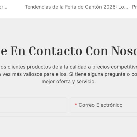
Accesorios para DJI Pocket 4 al por mayor: productos de alto margen que los minoristas deberían tener en stock en 2026.
Tendencias de la Feria de Cantón 2026: Los compradores de accesorios de DJI y Creator están buscando
P
e En Contacto Con Nos
 clientes productos de alta calidad a precios competitiv
vez más valiosos para ellos.
Si tiene alguna pregunta o c
mejor oferta y servicio.
Correo Electrónico