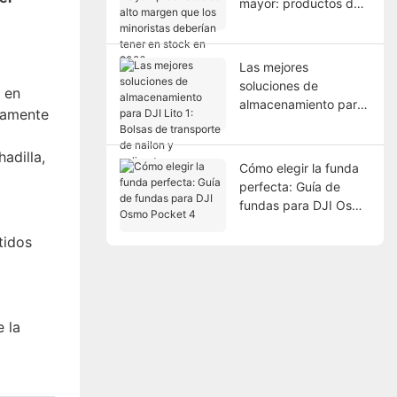
mayor: productos de
alto margen que los
minoristas deberían
tener en stock en
Las mejores
2026.
soluciones de
 en
almacenamiento para
ctamente
DJI Lito 1: Bolsas de
transporte de nailon y
adilla,
poliuretano, y estuche
Cómo elegir la funda
rígido impermeable
perfecta: Guía de
(2026).
fundas para DJI Osmo
Pocket 4
tidos
 la