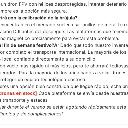
 un dron FPV con hélices desprotegidas, intentar detenerlo
empre es la opción más segura.
irá con la calibración de la brújula?
cuentran en el mercado suelen usar anillos de metal ferr
icación DJI antes del despegue. Las plataformas que tenem
 no magnético precisamente para evitar este problema.
el fin de semana festivo?
A:
Dado que todo nuestro inventa
or completo el transporte internacional. La mayoría de los
local confiable directamente a su domicilio.
on vuele más rápido ni más lejos, pero te ahorrará tediosa
erados. Para la mayoría de los aficionados a volar drones a
proteger un equipo tecnológico costoso.
ieres una opción bien construida que llegue rápido, echa un
 drones en stock]
Cada plataforma se envía desde nuestra
e transporte y estacas.
iajar durante el verano se están agotando rápidamente esta
limpios y sin complicaciones!