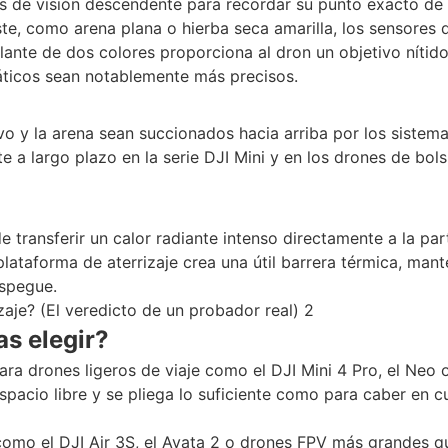
 de visión descendente para recordar su punto exacto de
te, como arena plana o hierba seca amarilla, los sensores 
lante de dos colores proporciona al dron un objetivo nítid
máticos sean notablemente más precisos.
vo y la arena sean succionados hacia arriba por los sistem
e a largo plazo en la serie DJI Mini y en los drones de bols
e transferir un calor radiante intenso directamente a la par
 plataforma de aterrizaje crea una útil barrera térmica, man
espegue.
as elegir?
ra drones ligeros de viaje como el DJI Mini 4 Pro, el Neo o
acio libre y se pliega lo suficiente como para caber en c
mo el DJI Air 3S, el Avata 2 o drones FPV más grandes q