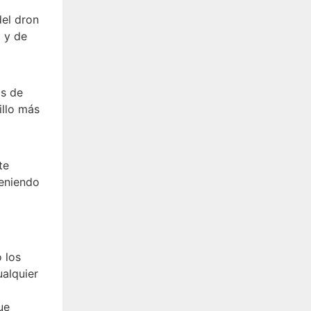
del dron
o y de
as de
illo más
te
teniendo
 los
ualquier
ue