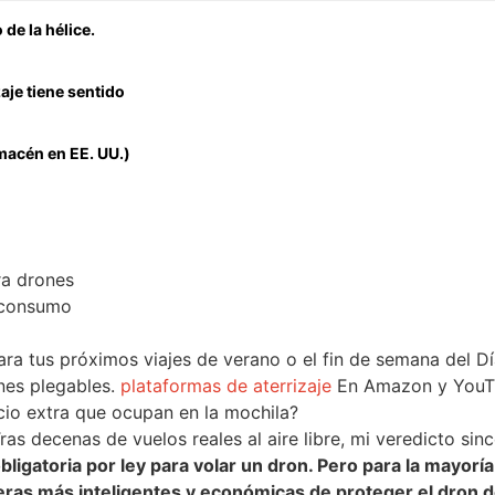
 de la hélice.
aje tiene sentido
.
macén en EE. UU.)
ra drones
 consumo
a tus próximos viajes de verano o el fin de semana del Dí
nes plegables.
plataformas de aterrizaje
En Amazon y YouT
acio extra que ocupan en la mochila?
ras decenas de vuelos reales al aire libre, mi veredicto sin
bligatoria por ley para volar un dron. Pero para la mayoría
ras más inteligentes y económicas de proteger el dron d