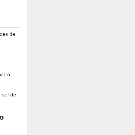
rdes de
barro
 sol de
do