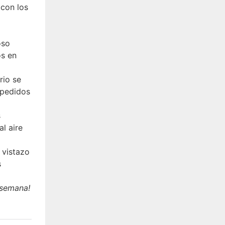
 con los
oso
os en
rio se
 pedidos
s
l aire
 vistazo
s
 semana!