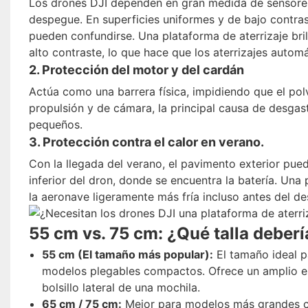
Los drones DJI dependen en gran medida de sensores
despegue. En superficies uniformes y de bajo contras
pueden confundirse. Una plataforma de aterrizaje bril
alto contraste, lo que hace que los aterrizajes auto
2. Protección del motor y del cardán
Actúa como una barrera física, impidiendo que el pol
propulsión y de cámara, la principal causa de desgast
pequeños.
3. Protección contra el calor en verano.
Con la llegada del verano, el pavimento exterior pued
inferior del dron, donde se encuentra la batería. Una
la aeronave ligeramente más fría incluso antes del d
55 cm vs. 75 cm: ¿Qué talla deberí
55 cm (El tamaño más popular):
El tamaño ideal pa
modelos plegables compactos. Ofrece un amplio esp
bolsillo lateral de una mochila.
65 cm / 75 cm:
Mejor para modelos más grandes co