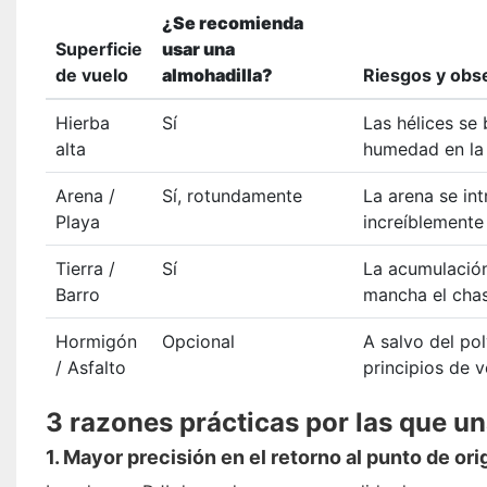
¿Se recomienda
Superficie
usar una
de vuelo
almohadilla?
Riesgos y obs
Hierba
Sí
Las hélices se
alta
humedad en la 
Arena /
Sí, rotundamente
La arena se in
Playa
increíblemente 
Tierra /
Sí
La acumulación 
Barro
mancha el chas
Hormigón
Opcional
A salvo del po
/ Asfalto
principios de 
3 razones prácticas por las que un
1. Mayor precisión en el retorno al punto de or