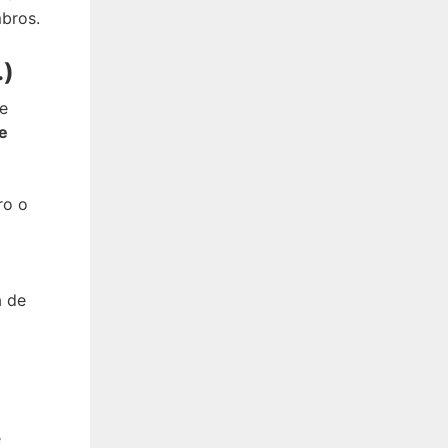
mbros.
.)
se
e
ro o
a de
e