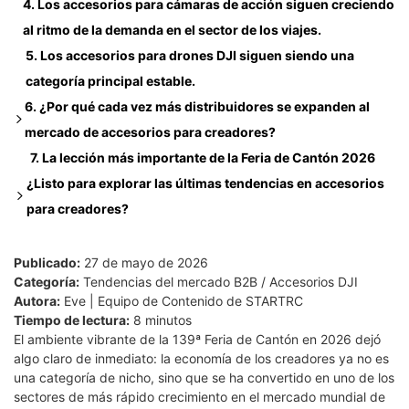
4. Los accesorios para cámaras de acción siguen creciendo
Accesorios para DJI Osmo Pocket 3/4: La categoría de
Sistemas de montaje modular más rápidos
al ritmo de la demanda en el sector de los viajes.
mayor crecimiento.
Productos complementarios de alto margen
5. Los accesorios para drones DJI siguen siendo una
categoría principal estable.
6. ¿Por qué cada vez más distribuidores se expanden al
mercado de accesorios para creadores?
7. La lección más importante de la Feria de Cantón 2026
Menores costos logísticos
¿Listo para explorar las últimas tendencias en accesorios
Mayor rotación de productos
para creadores?
Oportunidades de venta cruzada más sencillas
¿Buscas accesorios DJI y para creadores que se vendan
Mayor flexibilidad para fabricantes de equipos originales
rápidamente y sean adecuados para tu mercado?
(OEM) y fabricantes de diseño original (ODM).
Publicado:
27 de mayo de 2026
Categoría:
Tendencias del mercado B2B / Accesorios DJI
¿Busca soporte OEM/ODM y oportunidades de marca
Autora:
Eve | Equipo de Contenido de STARTRC
blanca?
Tiempo de lectura:
8 minutos
¿Necesita información sobre la disponibilidad de stock en
El ambiente vibrante de la 139ª Feria de Cantón en 2026 dejó
algo claro de inmediato: la economía de los creadores ya no es
almacenes en el extranjero y precios de distribuidores?
una categoría de nicho, sino que se ha convertido en uno de los
sectores de más rápido crecimiento en el mercado mundial de