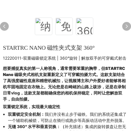
STARTRC NANO 磁性夹式支架 360°
12220011-双重磁吸锁定系统 | 360°旋转 | 解放双手的可穿戴式射击
想要捕捉真实的第一人称视角，通常需要笨重的胸带，但
STARTRC
Nano 磁吸夹式相机支架
重新定义了可穿戴拍摄方式。这款支架结合
了高强度磁性底座和精密机械扣，让视频博主和户外爱好者能够将相
机牢固地固定在衣物上。无论您是在崎岖的山路上跋涉，还是在录制
日常vlog，这款支架都能确保您的相机保持稳定，同时让您解放
双
手，自由拍摄
。
双重锁定系统，实现最大稳定性
双重锁定安全机制：
我们并没有止步于磁铁。我们的系统还集成了
一个辅助机械锁，可防止在骑行或跑步等高振动活动中意外脱落。
无缝 360° 水平和垂直切换：（
补充描述）集成的旋转拨盘让您无