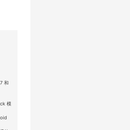
 7 和
ck 模
id