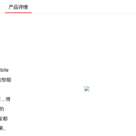
产品详情
bile
的智能
踪，增
的
支架都
果。