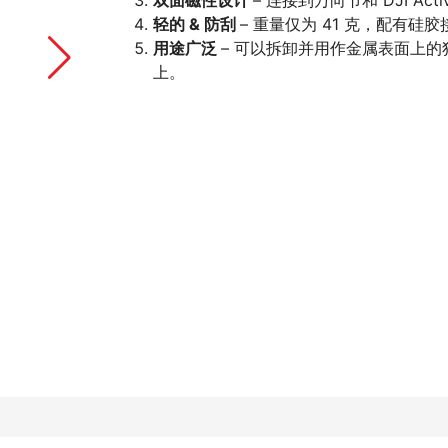
双面磁性设计
– 连接到万向节和 DJI Ac
轻的 & 防刮
– 重量仅为 41 克，配有
用途广泛
– 可以拆卸并用作金属表面上
上。