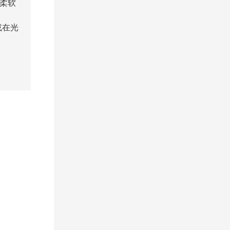
和柔软
或在光