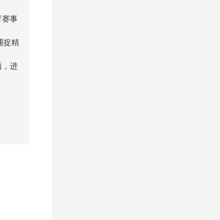
育赛事
捕捉精
面，进