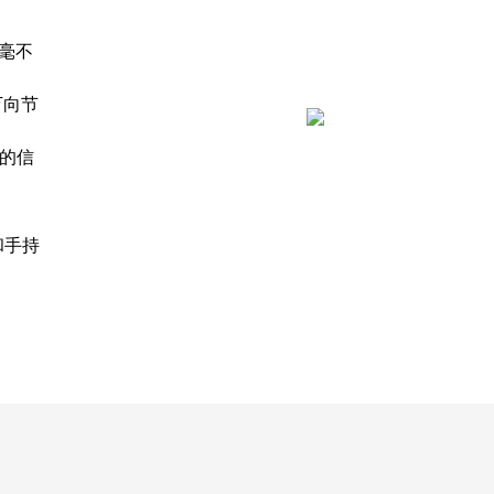
，毫不
、万向节
员的信
和手持