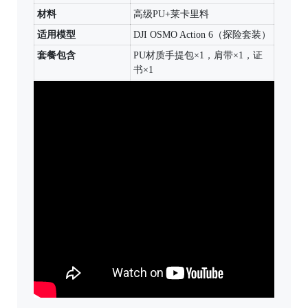
材料
高级PU+莱卡里料
适用模型
DJI OSMO Action 6（探险套装）
套餐包含
PU材质手提包×1，肩带×1，证
书×1