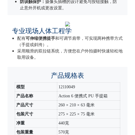
防误触保护：
摄像头插槽的设计避免与​​按钮接触，防
止意外开机或更改设置。
专业现场人体工程学
配有
可伸缩便携提手
和可调节肩带，可实现两种携带方式
（手提或斜挎）。
采用顺滑的双拉链系统，方便您在户外拍摄时快速轻松地
取用设备。
产品规格表
模型
12110049
产品名称
Action 6 便携式 PU 手提箱
产品尺寸
260 × 210 × 63 毫米
包装尺寸
275 × 225 × 75 毫米
净重
440克
包装重量
570克