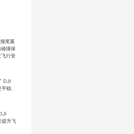
 防撞尾翼
防碰撞保
次飞行安
DJI
行更平稳、
JI
轻松提升飞