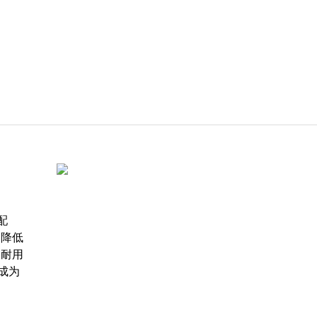
配
，降低
用耐用
成为