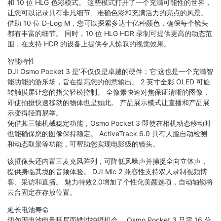
和 10 位 HLG 色彩模式。 这些模式打开了一个充满可能性的世界，
让您可以记录具有非凡细节、准确色彩和充满活力的亮点的风景。
借助 10 位 D-Log M，您可以探索多达十亿种颜色，确保每个镜头
都有丰富的细节。 同时，10 位 HLG HDR 录制可提供更高的动态范
围，在支持 HDR 的设备上提供令人惊叹的视觉效果。
智能特性
DJI Osmo Pocket 3 是’不仅仅是卓越的硬件；它’这也是一个充满智
能功能的游乐场，旨在提高您的创意输出。 2 英寸全彩 OLED 可旋
转触摸屏让您的指尖轻松控制。 全像素快速对焦保证清晰的图像，
即使拍摄快速移动的物体也是如此。 产品展示模式让直播和产品展
示变得轻而易举。
凭借其三轴机械稳定功能，Osmo Pocket 3 即使在相机动态移动时
也能确保您的图像保持稳定。 ActiveTrack 6.0 具有人脸自动检测
和动态取景等功能，可帮助您实现电影级的镜头。
该摄像头还内置三麦克风阵列，可降低风噪声并捕捉全向立体声，
提供身临其境的音频体验。 DJI Mic 2 兼容性支持双人录制视频博
客、采访和直播。 魅力特效2.0增加了个性化美颜选项，自动轴锁将
云台固定在存放位置。
延长电池寿命
切勿因电池电量耗尽而错过拍摄机会。 Osmo Pocket 3 只需 16 分