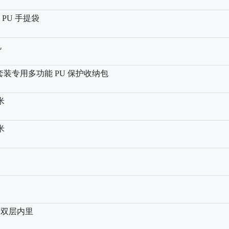
 1 PU 手提袋
机
More 套装专用多功能 PU 保护收纳包
毫米
毫米
卡双层内里