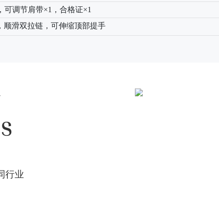
，可调节肩带×1，合格证×1
，顺滑双拉链，可伸缩顶部提手
N
ES
同行业