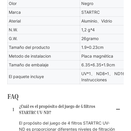
Olor
Negro
Marca
STARTRC
Aterial
Aluminio、Vidrio
N.W.
1,2 g*4
G.W.
26gramo
Tamaño del producto
1.9*0.23cm
Metodo de instalacion
Placa magnética
Tamaño de embalaje
6.35*6.35*1.9cm
UV*1、 ND8*1、 ND16*1、 
El paquete incluye
Instrucciones
FAQ
¿Cuál es el propósito del juego de 4 filtros
1
STARTRC UV-ND?
El propósito del juego de 4 filtros STARTRC UV-
ND es proporcionar diferentes niveles de filtración