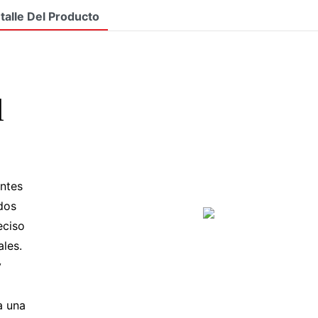
talle Del Producto
l
antes
ados
eciso
ales.
y
a una