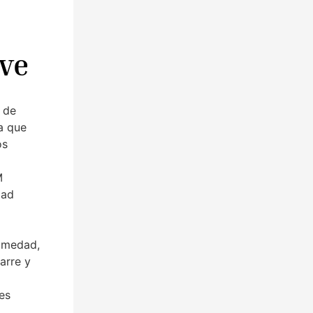
ave
s de
ya que
os
M
dad
humedad,
arre y
res