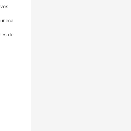
ivos
muñeca
ones de