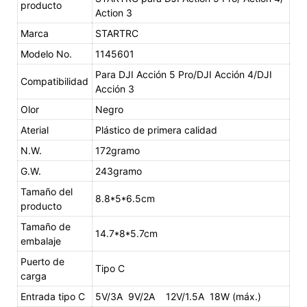
producto
Action 3
Marca
STARTRC
Modelo No.
1145601
Para DJI Acción 5 Pro/DJI Acción 4/DJI
Compatibilidad
Acción 3
Olor
Negro
Aterial
Plástico de primera calidad
N.W.
172gramo
G.W.
243gramo
Tamaño del
8.8*5*6.5cm
producto
Tamaño de
14.7*8*5.7cm
embalaje
Puerto de
Tipo C
carga
Entrada tipo C
5V/3A 9V/2A 12V/1.5A 18W (máx.)