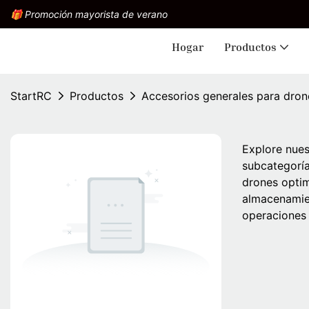
🎁 Promoción mayorista de verano
Hogar
Productos
StartRC
Productos
Accesorios generales para dron
Explore nues
subcategoría
drones optim
almacenamien
operaciones 