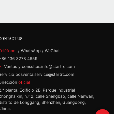
CONTACT US
Teléfono
/ WhatsApp / WeChat
+86 136 3278 4659
>
Ventas y consultas:info@startrc.com
Servicio posventa:service@startrc.com
Dirección
oficial
2.ª planta, Edificio 2B, Parque Industrial
Zhonghaixin, n.º 2, calle Shengbao, calle Nanwan,
distrito de Longgang, Shenzhen, Guangdong,
China.