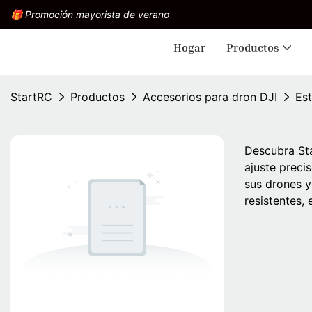
🎁 Promoción mayorista de verano
Hogar
Productos
StartRC
Productos
Accesorios para dron DJI
Est
Descubra Sta
ajuste preci
sus drones y
resistentes,