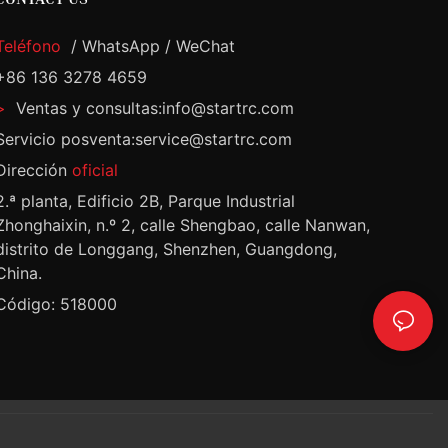
Teléfono
/ WhatsApp / WeChat
+86 136 3278 4659
>
Ventas y consultas:info@startrc.com
Servicio posventa:service@startrc.com
Dirección
oficial
2.ª planta, Edificio 2B, Parque Industrial
Zhonghaixin, n.º 2, calle Shengbao, calle Nanwan,
distrito de Longgang, Shenzhen, Guangdong,
China.
Código: 518000