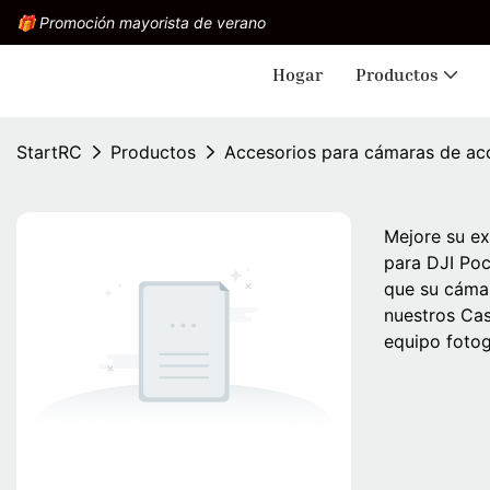
🎁 Promoción mayorista de verano
Hogar
Productos
StartRC
Productos
Accesorios para cámaras de ac
Mejore su e
para DJI Poc
que su cámar
nuestros Cas
equipo fotog