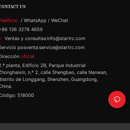
CONTACT US
Teléfono
/ WhatsApp / WeChat
+86 136 3278 4659
>
Ventas y consultas:info@startrc.com
Servicio posventa:service@startrc.com
Dirección
oficial
2.ª planta, Edificio 2B, Parque Industrial
Zhonghaixin, n.º 2, calle Shengbao, calle Nanwan,
distrito de Longgang, Shenzhen, Guangdong,
China.
Código: 518000